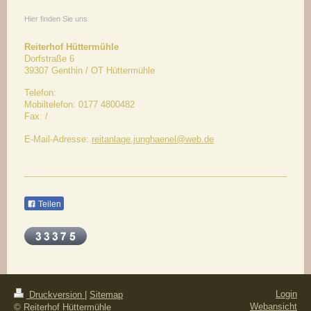
Hier finden Sie uns
Reiterhof Hüttermühle
Dorfstraße 6
39307
Genthin / OT Hüttermühle
Telefon:
Mobiltelefon: 0177 4800482
Fax:
/
E-Mail-Adresse:
reitanlage.junghaenel@web.de
Teilen
Login
Druckversion
|
Sitemap
Webansicht
© Reiterhof Hüttermühle