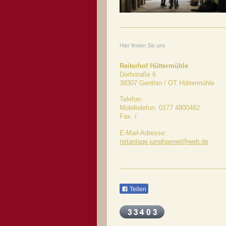
Hier finden Sie uns
Reiterhof Hüttermühle
Dorfstraße 6
39307
Genthin / OT Hüttermühle
Telefon:
Mobiltelefon: 0177 4800482
Fax:
/
E-Mail-Adresse:
reitanlage.junghaenel@web.de
Teilen