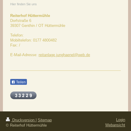
Hier finden Sie uns
Reiterhof Hüttermühle
Dorfstraße 6
39307
Genthin / OT Hüttermühle
Telefon:
Mobiltelefon: 0177 4800482
Fax:
/
E-Mail-Adresse:
reitanlage.junghaenel@web.de
Teilen
Login
Druckversion
|
Sitemap
Webansicht
© Reiterhof Hüttermühle