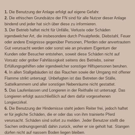
1.
Die Benutzung der Anlage erfolgt auf eigene Gefahr.
2.
Die ethischen Grundsätze der FN sind für alle Nutzer dieser Anlage
bindend und jeder hat sich über diese zu informieren.
3.
Der Betrieb haftet nicht für Unfälle, Verluste oder Schäden
irgendwelcher Art, die insbesondere durch Privatpferde, Diebstahl, Feuer
oder andere Ereignisse gegenüber Personen, Pferden oder anvertrautem
Gut verursacht werden oder sonst wie an privatem Eigentum der
Kunden oder Besucher entstehen, soweit diese Schäden nicht auf
Vorsatz oder grober Fahrlässigkeit seitens des Betriebs, seiner
Erfüllungsgehilfen oder irgendwelcher sonstiger Hilfspersonen beruhen.
4.
In allen Stallgebäuden ist das Rauchen sowie der Umgang mit offener
Flamme strikt untersagt. Unbefugten ist das Betreten der Ställe,
Sattelkammern und aller sonstigen Nebenräume nicht gestattet.
5.
Das Laufenlassen und Longieren in der Reithalle ist untersagt. Das
Longieren erfolgt ausschließlich auf dem dafür vorgesehenen
Longierzirkel.
6.
Die Benutzung der Hindernisse steht jedem Reiter frei, jedoch haftet
er für jegliche Schäden, die er oder das von ihm trainierte Pferd
verursacht. Schäden sind sofort zu melden. Jeder Benutzer stellt die
Sachen ordnungsgemäß dahin zurück, woher er sie geholt hat. Stangen
dürfen nicht auf nassem Boden liegen bleiben.