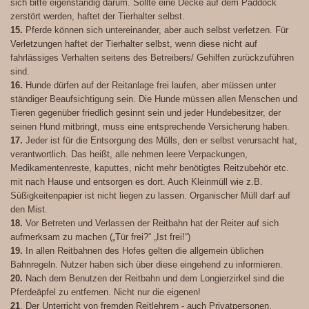
sich bitte eigenständig darum. Sollte eine Decke auf dem Paddock
zerstört werden, haftet der Tierhalter selbst.
15.
Pferde können sich untereinander, aber auch selbst verletzen. Für
Verletzungen haftet der Tierhalter selbst, wenn diese nicht auf
fahrlässiges Verhalten seitens des Betreibers/ Gehilfen zurückzuführen
sind.
16.
Hunde dürfen auf der Reitanlage frei laufen, aber müssen unter
ständiger Beaufsichtigung sein. Die Hunde müssen allen Menschen und
Tieren gegenüber friedlich gesinnt sein und jeder Hundebesitzer, der
seinen Hund mitbringt, muss eine entsprechende Versicherung haben.
17.
Jeder ist für die Entsorgung des Mülls, den er selbst verursacht hat,
verantwortlich. Das heißt, alle nehmen leere Verpackungen,
Medikamentenreste, kaputtes, nicht mehr benötigtes Reitzubehör etc.
mit nach Hause und entsorgen es dort. Auch Kleinmüll wie z.B.
Süßigkeitenpapier ist nicht liegen zu lassen. Organischer Müll darf auf
den Mist.
18.
Vor Betreten und Verlassen der Reitbahn hat der Reiter auf sich
aufmerksam zu machen („Tür frei?“ „Ist frei!“)
19.
In allen Reitbahnen des Hofes gelten die allgemein üblichen
Bahnregeln. Nutzer haben sich über diese eingehend zu informieren.
20.
Nach dem Benutzen der Reitbahn und dem Longierzirkel sind die
Pferdeäpfel zu entfernen. Nicht nur die eigenen!
21
. Der Unterricht von fremden Reitlehrern - auch Privatpersonen,