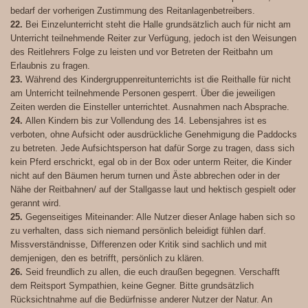
bedarf der vorherigen Zustimmung des Reitanlagenbetreibers.
22.
Bei Einzelunterricht steht die Halle grundsätzlich auch für nicht am
Unterricht teilnehmende Reiter zur Verfügung, jedoch ist den Weisungen
des Reitlehrers Folge zu leisten und vor Betreten der Reitbahn um
Erlaubnis zu fragen.
23.
Während des Kindergruppenreitunterrichts ist die Reithalle für nicht
am Unterricht teilnehmende Personen gesperrt. Über die jeweiligen
Zeiten werden die Einsteller unterrichtet. Ausnahmen nach Absprache.
24.
Allen Kindern bis zur Vollendung des 14. Lebensjahres ist es
verboten, ohne Aufsicht oder ausdrückliche Genehmigung die Paddocks
zu betreten. Jede Aufsichtsperson hat dafür Sorge zu tragen, dass sich
kein Pferd erschrickt, egal ob in der Box oder unterm Reiter, die Kinder
nicht auf den Bäumen herum turnen und Äste abbrechen oder in der
Nähe der Reitbahnen/ auf der Stallgasse laut und hektisch gespielt oder
gerannt wird.
25.
Gegenseitiges Miteinander: Alle Nutzer dieser Anlage haben sich so
zu verhalten, dass sich niemand persönlich beleidigt fühlen darf.
Missverständnisse, Differenzen oder Kritik sind sachlich und mit
demjenigen, den es betrifft, persönlich zu klären.
26.
Seid freundlich zu allen, die euch draußen begegnen. Verschafft
dem Reitsport Sympathien, keine Gegner.
Bitte grundsätzlich
Rücksichtnahme auf die Bedürfnisse anderer Nutzer der Natur. An